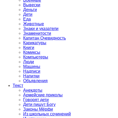
Военные
Вывески
Деньги
Дети
Еда
Животные
Знаки и указатели
Знаменитости
Капитан Очевидность
Карикатуры
Книги
Комиксы
Компьютеры
Люди
Машины
Надписи
Напитки
Объявления
Текст
Анекдоты
Армейские приколы
Говорят дети
Дети пишут Богу
Законы Мёрфи
Из школьных сочинений