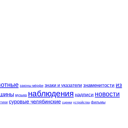
вотные
из
знаменитости
знаки и указатели
законы мёрфи
наблюдения
новости
шины
надписи
музыка
суровые челябинские
фильмы
стихи
сценки
устройства