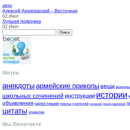
дети
Алексей Архиповский – Восточная
02 Июл
Лучшая подружка
02 Июл
Метки
анекдоты
армейские приколы
вещи
военны
истории
школьных сочинений
инструкции
объявления
одностишия
п
перлы учителей
полиция
представления
цитаты
этикетки
Мы Вконтакте