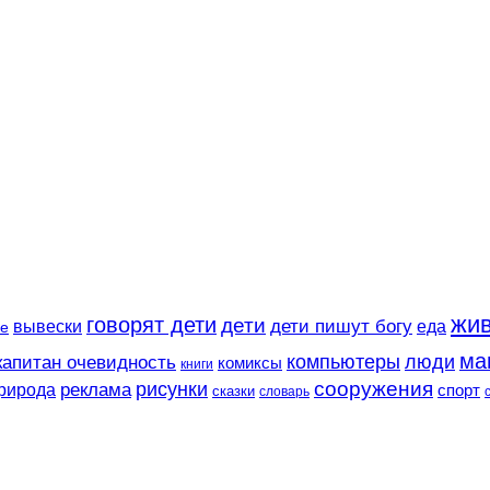
жи
говорят дети
дети
вывески
дети пишут богу
еда
е
ма
компьютеры
люди
капитан очевидность
комиксы
книги
сооружения
рисунки
реклама
рирода
спорт
сказки
словарь