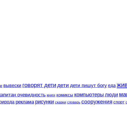
жи
говорят дети
дети
вывески
дети пишут богу
еда
е
ма
компьютеры
люди
капитан очевидность
комиксы
книги
сооружения
рисунки
реклама
рирода
спорт
сказки
словарь