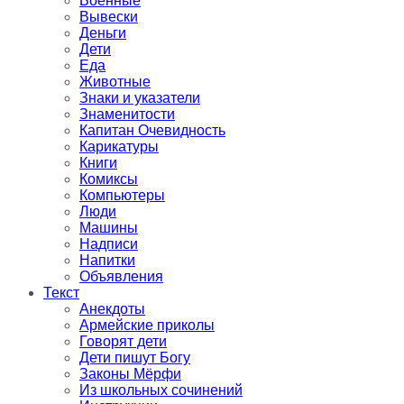
Военные
Вывески
Деньги
Дети
Еда
Животные
Знаки и указатели
Знаменитости
Капитан Очевидность
Карикатуры
Книги
Комиксы
Компьютеры
Люди
Машины
Надписи
Напитки
Объявления
Текст
Анекдоты
Армейские приколы
Говорят дети
Дети пишут Богу
Законы Мёрфи
Из школьных сочинений