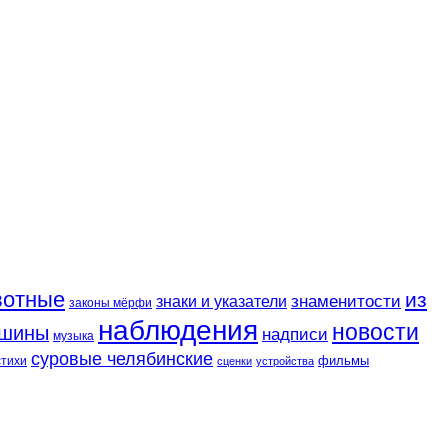
вотные
из
знаменитости
знаки и указатели
законы мёрфи
наблюдения
новости
шины
надписи
музыка
суровые челябинские
фильмы
стихи
сценки
устройства