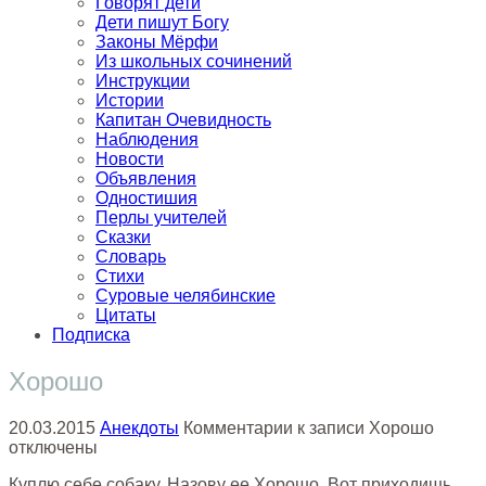
Говорят дети
Дети пишут Богу
Законы Мёрфи
Из школьных сочинений
Инструкции
Истории
Капитан Очевидность
Наблюдения
Новости
Объявления
Одностишия
Перлы учителей
Сказки
Словарь
Стихи
Суровые челябинские
Цитаты
Подписка
Хорошо
20.03.2015
Анекдоты
Комментарии
к записи Хорошо
отключены
Куплю себе собаку. Назову ее Хорошо. Вот приходишь