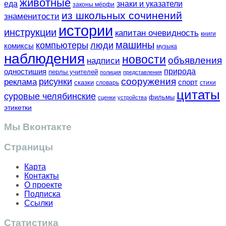
животные
еда
знаки и указатели
законы мёрфи
из школьных сочинений
знаменитости
истории
инструкции
капитан очевидность
книги
машины
компьютеры
люди
комиксы
музыка
наблюдения
новости
объявления
надписи
одностишия
природа
перлы учителей
полиция
представления
сооружения
рисунки
реклама
спорт
сказки
словарь
стихи
цитаты
суровые челябинские
фильмы
сценки
устройства
этикетки
Мы Вконтакте
Страницы
Карта
Контакты
О проекте
Подписка
Ссылки
Статистика