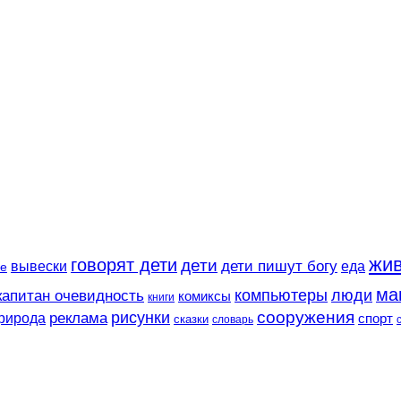
жи
говорят дети
дети
вывески
дети пишут богу
еда
е
ма
компьютеры
люди
капитан очевидность
комиксы
книги
сооружения
рисунки
реклама
рирода
спорт
сказки
словарь