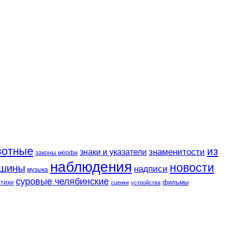
вотные
из
знаменитости
знаки и указатели
законы мёрфи
наблюдения
новости
шины
надписи
музыка
суровые челябинские
фильмы
стихи
сценки
устройства