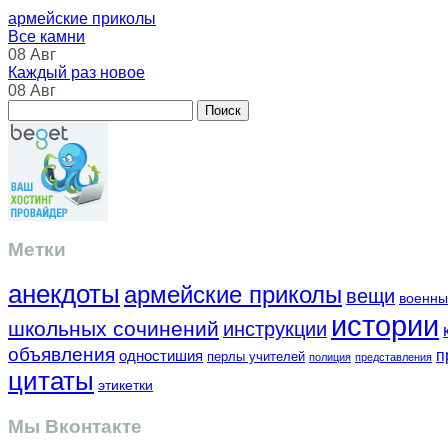
армейские приколы
Все камни
08 Авг
Каждый раз новое
08 Авг
Метки
анекдоты
армейские приколы
вещи
военны
истории
школьных сочинений
инструкции
объявления
одностишия
п
перлы учителей
полиция
представления
цитаты
этикетки
Мы Вконтакте