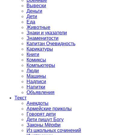
Военные
Вывески
Деньги
Дети
Еда
Животные
Знаки и указатели
Знаменитости
Капитан Очевидность
Карикатуры
Книги
Комиксы
Компьютеры
Люди
Машины
Надписи
Напитки
Объявления
Текст
Анекдоты
Армейские приколы
Говорят дети
Дети пишут Богу
Законы Мёрфи
Из школьных сочинений