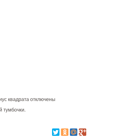
иус квадрата
отключены
й тумбочки.