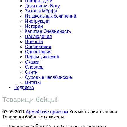
Говорят дети
Дети пишут Богу
Законы Мёрфи
Из школьных сочинений
Инструкции
Истории
Капитан Очевидность
Наблюдения
Новости
Объявления
Одностишия
Перлы учителей
Сказки
Словарь
Стихи
Суровые челябинские
Цитаты
Подписка
Товарищи бойцы!
03.05.2011
Армейские приколы
Комментарии
к записи
Товарищи бойцы!
отключены
— Товарищи бойцы! Спите быстрее! До подъема