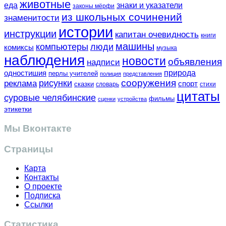
животные
еда
знаки и указатели
законы мёрфи
из школьных сочинений
знаменитости
истории
инструкции
капитан очевидность
книги
машины
компьютеры
люди
комиксы
музыка
наблюдения
новости
объявления
надписи
одностишия
природа
перлы учителей
полиция
представления
сооружения
рисунки
реклама
спорт
сказки
словарь
стихи
цитаты
суровые челябинские
фильмы
сценки
устройства
этикетки
Мы Вконтакте
Страницы
Карта
Контакты
О проекте
Подписка
Ссылки
Статистика