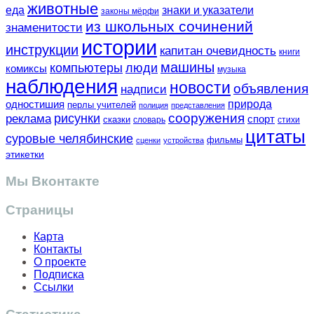
животные
еда
знаки и указатели
законы мёрфи
из школьных сочинений
знаменитости
истории
инструкции
капитан очевидность
книги
машины
компьютеры
люди
комиксы
музыка
наблюдения
новости
объявления
надписи
одностишия
природа
перлы учителей
полиция
представления
сооружения
рисунки
реклама
спорт
сказки
словарь
стихи
цитаты
суровые челябинские
фильмы
сценки
устройства
этикетки
Мы Вконтакте
Страницы
Карта
Контакты
О проекте
Подписка
Ссылки