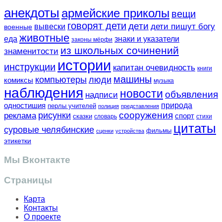
анекдоты
армейские приколы
вещи
говорят дети
дети
вывески
дети пишут богу
военные
животные
еда
знаки и указатели
законы мёрфи
из школьных сочинений
знаменитости
истории
инструкции
капитан очевидность
книги
машины
компьютеры
люди
комиксы
музыка
наблюдения
новости
объявления
надписи
одностишия
природа
перлы учителей
полиция
представления
сооружения
рисунки
реклама
спорт
сказки
словарь
стихи
цитаты
суровые челябинские
фильмы
сценки
устройства
этикетки
Мы Вконтакте
Страницы
Карта
Контакты
О проекте