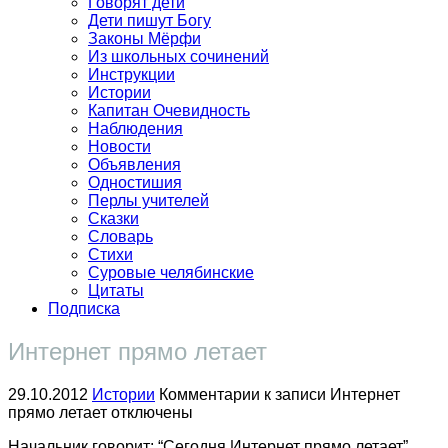
Говорят дети
Дети пишут Богу
Законы Мёрфи
Из школьных сочинений
Инструкции
Истории
Капитан Очевидность
Наблюдения
Новости
Объявления
Одностишия
Перлы учителей
Сказки
Словарь
Стихи
Суровые челябинские
Цитаты
Подписка
Интернет прямо летает
29.10.2012
Истории
Комментарии
к записи Интернет
прямо летает
отключены
Начальник говорит: “Сегодня Интернет прямо летает”.