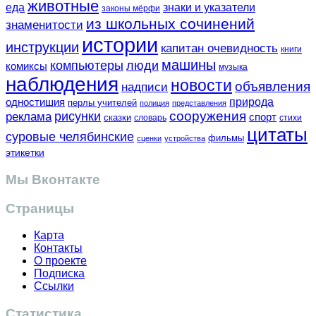
животные
еда
знаки и указатели
законы мёрфи
из школьных сочинений
знаменитости
истории
инструкции
капитан очевидность
книги
машины
компьютеры
люди
комиксы
музыка
наблюдения
новости
объявления
надписи
одностишия
природа
перлы учителей
полиция
представления
сооружения
рисунки
реклама
спорт
сказки
словарь
стихи
цитаты
суровые челябинские
фильмы
сценки
устройства
этикетки
Мы Вконтакте
Страницы
Карта
Контакты
О проекте
Подписка
Ссылки
Статистика