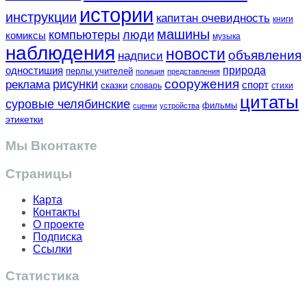
истории
инструкции
капитан очевидность
книги
машины
компьютеры
люди
комиксы
музыка
наблюдения
новости
объявления
надписи
одностишия
природа
перлы учителей
полиция
представления
сооружения
рисунки
реклама
спорт
сказки
словарь
стихи
цитаты
суровые челябинские
фильмы
сценки
устройства
этикетки
Мы Вконтакте
Страницы
Карта
Контакты
О проекте
Подписка
Ссылки
Статистика