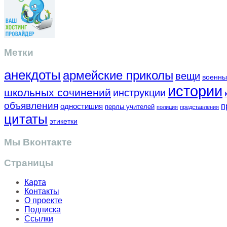
Метки
анекдоты
армейские приколы
вещи
военны
истории
школьных сочинений
инструкции
объявления
одностишия
п
перлы учителей
полиция
представления
цитаты
этикетки
Мы Вконтакте
Страницы
Карта
Контакты
О проекте
Подписка
Ссылки