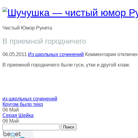
Чистый
Юмор
Рунета
В приемной городничего
к
06.05.2011
Из школьных сочинений
Комментарии
отключе
записи
В приемной городничего были гуси, утки и другой хлам.
В
приемно
городнич
из школьных сочинений
Кругом было тихо
06 Май
Серая Шейка
06 Май