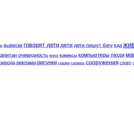
жи
говорят дети
дети
вывески
дети пишут богу
еда
е
ма
компьютеры
люди
капитан очевидность
комиксы
книги
сооружения
рисунки
реклама
рирода
спорт
сказки
словарь