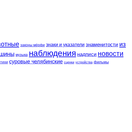
вотные
из
знаменитости
знаки и указатели
законы мёрфи
наблюдения
новости
шины
надписи
музыка
суровые челябинские
фильмы
стихи
сценки
устройства