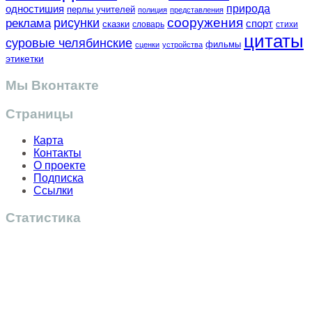
одностишия
природа
перлы учителей
полиция
представления
сооружения
рисунки
реклама
спорт
сказки
словарь
стихи
цитаты
суровые челябинские
фильмы
сценки
устройства
этикетки
Мы Вконтакте
Страницы
Карта
Контакты
О проекте
Подписка
Ссылки
Статистика