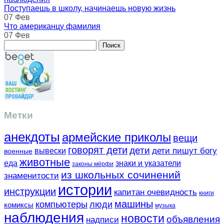
Поступаешь в школу, начинаешь новую жизнь
07 Фев
Что американцу фамилия
07 Фев
Метки
анекдоты
армейские приколы
вещи
говорят дети
дети
вывески
дети пишут богу
военные
животные
еда
знаки и указатели
законы мёрфи
из школьных сочинений
знаменитости
истории
инструкции
капитан очевидность
книги
машины
компьютеры
люди
комиксы
музыка
наблюдения
новости
объявления
надписи