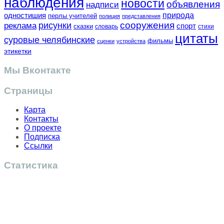
наблюдения
новости
объявления
надписи
одностишия
природа
перлы учителей
полиция
представления
сооружения
рисунки
реклама
спорт
сказки
словарь
стихи
цитаты
суровые челябинские
фильмы
сценки
устройства
этикетки
Мы Вконтакте
Страницы
Карта
Контакты
О проекте
Подписка
Ссылки
Статистика