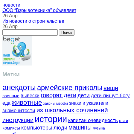
новости
ООО “Взрывотехника” объявляет
26 Апр
Из новости о строительстве
26 Апр
Метки
анекдоты
армейские приколы
вещи
говорят дети
дети
вывески
дети пишут богу
военные
животные
еда
знаки и указатели
законы мёрфи
из школьных сочинений
знаменитости
истории
инструкции
капитан очевидность
книги
машины
компьютеры
люди
комиксы
музыка