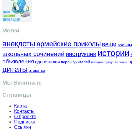
Метки
анекдоты
армейские приколы
вещи
военны
истории
школьных сочинений
инструкции
объявления
одностишия
п
перлы учителей
полиция
представления
цитаты
этикетки
Мы Вконтакте
Страницы
Карта
Контакты
О проекте
Подписка
Ссылки