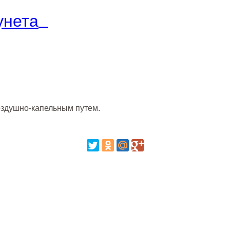
оздушно-капельным путем.
ий