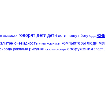
жи
говорят дети
дети
вывески
дети пишут богу
еда
е
ма
компьютеры
люди
капитан очевидность
комиксы
книги
сооружения
рисунки
реклама
рирода
спорт
сказки
словарь