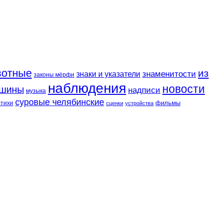
вотные
из
знаменитости
знаки и указатели
законы мёрфи
наблюдения
новости
шины
надписи
музыка
суровые челябинские
фильмы
стихи
сценки
устройства