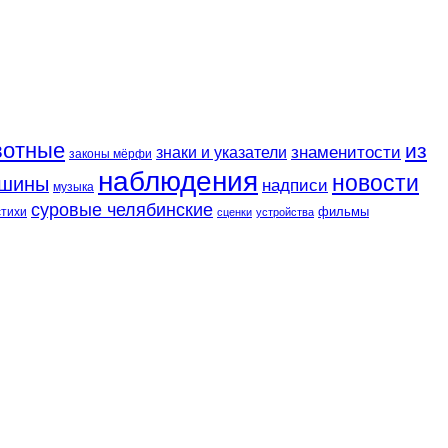
вотные
из
знаменитости
знаки и указатели
законы мёрфи
наблюдения
новости
шины
надписи
музыка
суровые челябинские
фильмы
стихи
сценки
устройства