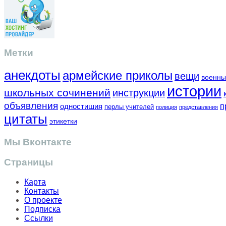
Метки
анекдоты
армейские приколы
вещи
военны
истории
школьных сочинений
инструкции
объявления
одностишия
п
перлы учителей
полиция
представления
цитаты
этикетки
Мы Вконтакте
Страницы
Карта
Контакты
О проекте
Подписка
Ссылки