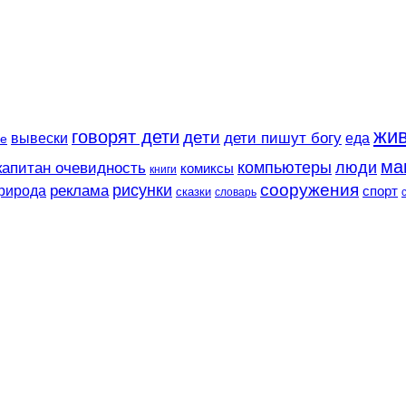
жи
говорят дети
дети
вывески
дети пишут богу
еда
е
ма
компьютеры
люди
капитан очевидность
комиксы
книги
сооружения
рисунки
реклама
рирода
спорт
сказки
словарь