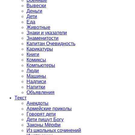
Военные
Вывески
Деньги
Дети
Еда
Животные
Знаки и указатели
Знаменитости
Капитан Очевидность
Карикатуры
Книги
Комиксы
Компьютеры
Люди
Машины
Надписи
Напитки
Объявления
Текст
Анекдоты
Армейские приколы
Говорят дети
Дети пишут Богу
Законы Мёрфи
Из школьных сочинений