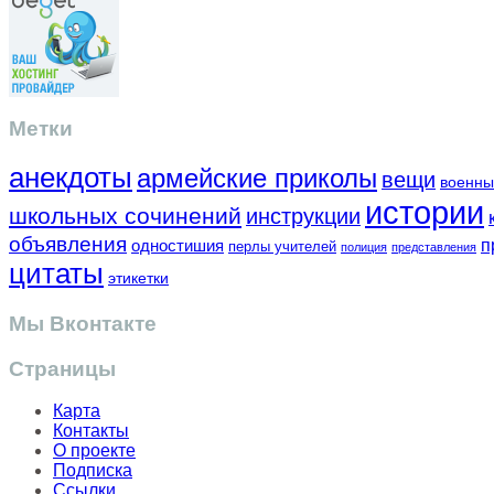
Метки
анекдоты
армейские приколы
вещи
военны
истории
школьных сочинений
инструкции
объявления
одностишия
п
перлы учителей
полиция
представления
цитаты
этикетки
Мы Вконтакте
Страницы
Карта
Контакты
О проекте
Подписка
Ссылки