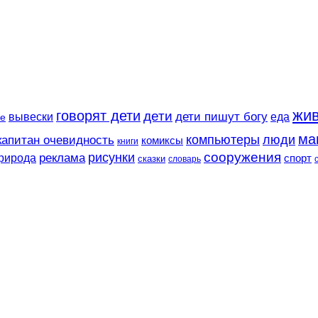
жи
говорят дети
дети
вывески
дети пишут богу
еда
е
ма
компьютеры
люди
капитан очевидность
комиксы
книги
сооружения
рисунки
реклама
рирода
спорт
сказки
словарь