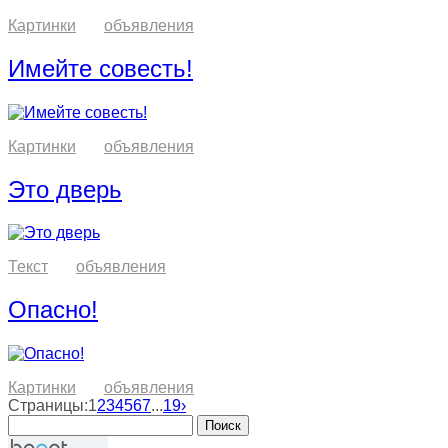
Картинки
объявления
Имейте совесть!
Картинки
объявления
Это дверь
Текст
объявления
Опасно!
Картинки
объявления
Страницы:
1
2
3
4
5
6
7
...
19
›