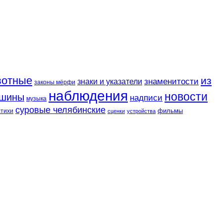
вотные
из
знаменитости
знаки и указатели
законы мёрфи
наблюдения
новости
шины
надписи
музыка
суровые челябинские
фильмы
стихи
сценки
устройства