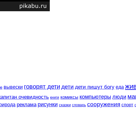
жи
говорят дети
дети
вывески
дети пишут богу
еда
е
ма
компьютеры
люди
капитан очевидность
комиксы
книги
сооружения
рисунки
реклама
рирода
спорт
сказки
словарь