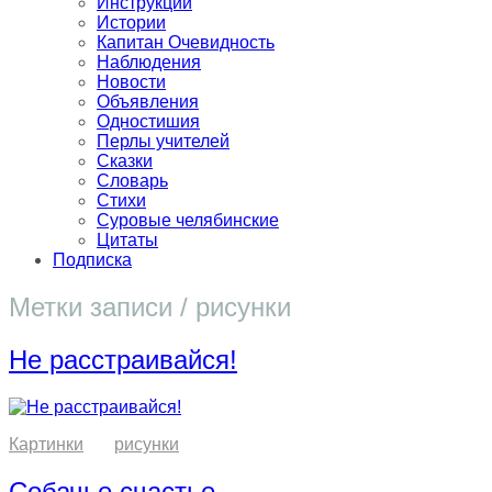
Инструкции
Истории
Капитан Очевидность
Наблюдения
Новости
Объявления
Одностишия
Перлы учителей
Сказки
Словарь
Стихи
Суровые челябинские
Цитаты
Подписка
Метки записи /
рисунки
Не расстраивайся!
Картинки
рисунки
Собачье счастье