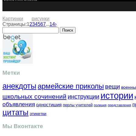
Картинки
рисунки
Страницы:
1
2
3
4
5
6
7
...
14
›
Метки
анекдоты
армейские приколы
вещи
военны
истории
школьных сочинений
инструкции
объявления
одностишия
п
перлы учителей
полиция
представления
цитаты
этикетки
Мы Вконтакте