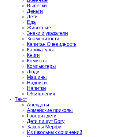
Военные
Вывески
Деньги
Дети
Еда
Животные
Знаки и указатели
Знаменитости
Капитан Очевидность
Карикатуры
Книги
Комиксы
Компьютеры
Люди
Машины
Надписи
Напитки
Объявления
Текст
Анекдоты
Армейские приколы
Говорят дети
Дети пишут Богу
Законы Мёрфи
Из школьных сочинений