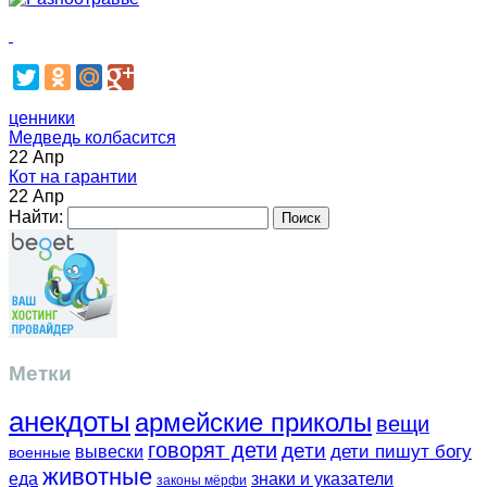
ценники
Медведь колбасится
22 Апр
Кот на гарантии
22 Апр
Найти:
Метки
анекдоты
армейские приколы
вещи
говорят дети
дети
вывески
дети пишут богу
военные
животные
еда
знаки и указатели
законы мёрфи