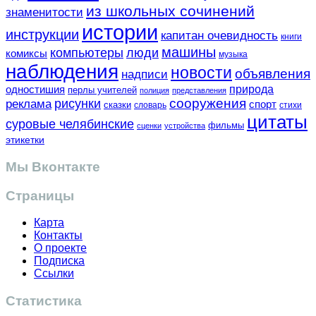
из школьных сочинений
знаменитости
истории
инструкции
капитан очевидность
книги
машины
компьютеры
люди
комиксы
музыка
наблюдения
новости
объявления
надписи
одностишия
природа
перлы учителей
полиция
представления
сооружения
рисунки
реклама
спорт
сказки
словарь
стихи
цитаты
суровые челябинские
фильмы
сценки
устройства
этикетки
Мы Вконтакте
Страницы
Карта
Контакты
О проекте
Подписка
Ссылки
Статистика