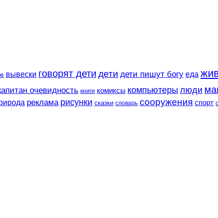
жи
говорят дети
дети
вывески
дети пишут богу
еда
е
ма
компьютеры
люди
капитан очевидность
комиксы
книги
сооружения
рисунки
реклама
рирода
спорт
сказки
словарь