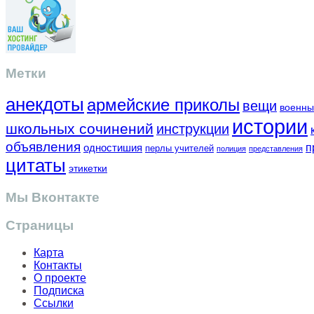
Метки
анекдоты
армейские приколы
вещи
военны
истории
школьных сочинений
инструкции
объявления
одностишия
п
перлы учителей
полиция
представления
цитаты
этикетки
Мы Вконтакте
Страницы
Карта
Контакты
О проекте
Подписка
Ссылки