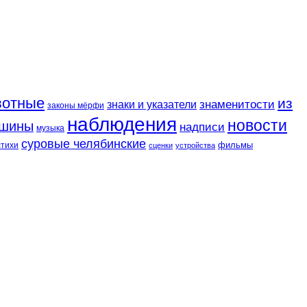
вотные
из
знаменитости
знаки и указатели
законы мёрфи
наблюдения
новости
шины
надписи
музыка
суровые челябинские
фильмы
стихи
сценки
устройства