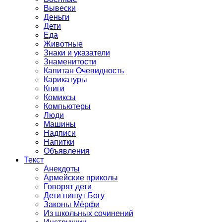
Вывески
Деньги
Дети
Еда
Животные
Знаки и указатели
Знаменитости
Капитан Очевидность
Карикатуры
Книги
Комиксы
Компьютеры
Люди
Машины
Надписи
Напитки
Объявления
Текст
Анекдоты
Армейские приколы
Говорят дети
Дети пишут Богу
Законы Мёрфи
Из школьных сочинений