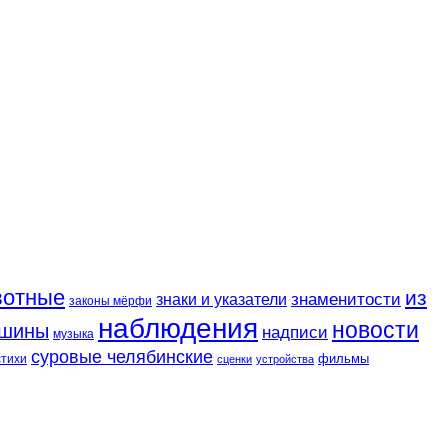
вотные
из
знаменитости
знаки и указатели
законы мёрфи
наблюдения
новости
шины
надписи
музыка
суровые челябинские
фильмы
стихи
сценки
устройства