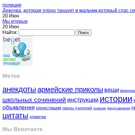
полиция
Девочка, которая плохо танцует и мальчик,который спас с
20 Июн
Мы вторые
20 Июн
Найти:
Метки
анекдоты
армейские приколы
вещи
военны
истории
школьных сочинений
инструкции
объявления
одностишия
п
перлы учителей
полиция
представления
цитаты
этикетки
Мы Вконтакте