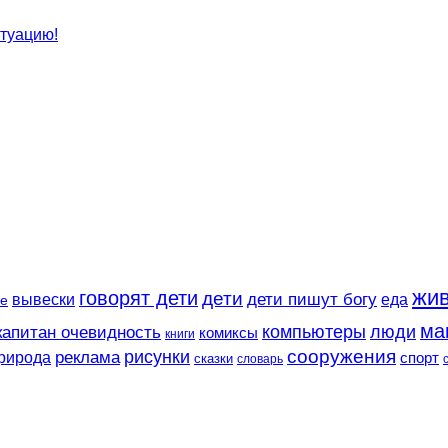
итуацию!
жи
говорят дети
дети
вывески
дети пишут богу
еда
е
ма
компьютеры
люди
капитан очевидность
комиксы
книги
сооружения
рисунки
реклама
рирода
спорт
сказки
словарь