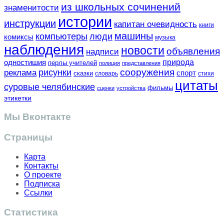
из школьных сочинений
знаменитости
истории
инструкции
капитан очевидность
книги
машины
компьютеры
люди
комиксы
музыка
наблюдения
новости
объявления
надписи
одностишия
природа
перлы учителей
полиция
представления
сооружения
рисунки
реклама
спорт
сказки
словарь
стихи
цитаты
суровые челябинские
фильмы
сценки
устройства
этикетки
Мы Вконтакте
Страницы
Карта
Контакты
О проекте
Подписка
Ссылки
Статистика