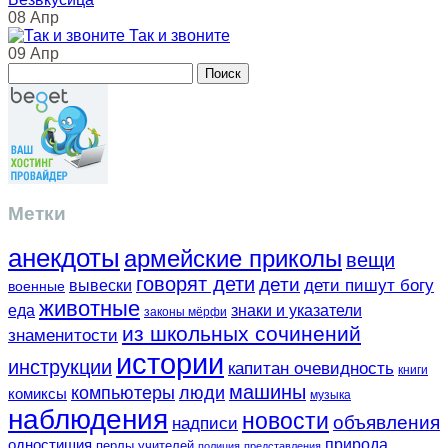
08 Апр
Так и звоните
09 Апр
Метки
анекдоты
армейские приколы
вещи
говорят дети
дети
вывески
дети пишут богу
военные
животные
еда
знаки и указатели
законы мёрфи
из школьных сочинений
знаменитости
истории
инструкции
капитан очевидность
книги
машины
компьютеры
люди
комиксы
музыка
наблюдения
новости
объявления
надписи
одностишия
природа
перлы учителей
полиция
представления