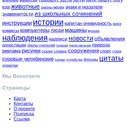
военные
животные
еда
знаки и указатели
законы мёрфи
из школьных сочинений
знаменитости
истории
инструкции
капитан очевидность
книги
машины
компьютеры
люди
комиксы
музыка
наблюдения
новости
объявления
надписи
одностишия
природа
перлы учителей
полиция
представления
сооружения
рисунки
реклама
спорт
сказки
словарь
стихи
цитаты
суровые челябинские
фильмы
сценки
устройства
этикетки
Мы Вконтакте
Страницы
Карта
Контакты
О проекте
Подписка
Ссылки