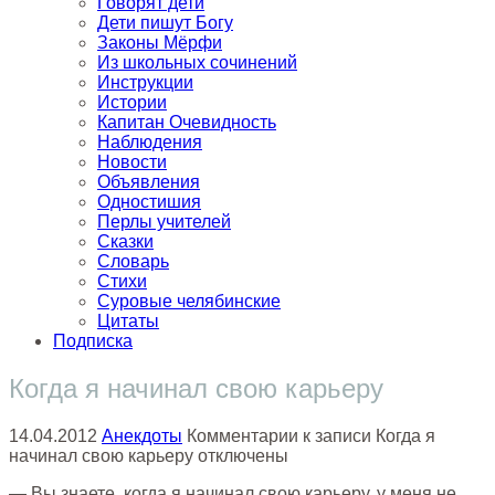
Говорят дети
Дети пишут Богу
Законы Мёрфи
Из школьных сочинений
Инструкции
Истории
Капитан Очевидность
Наблюдения
Новости
Объявления
Одностишия
Перлы учителей
Сказки
Словарь
Стихи
Суровые челябинские
Цитаты
Подписка
Когда я начинал свою карьеру
14.04.2012
Анекдоты
Комментарии
к записи Когда я
начинал свою карьеру
отключены
— Вы знаете, когда я начинал свою карьеру, у меня не