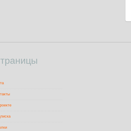
траницы
та
такты
роекте
писка
ылки