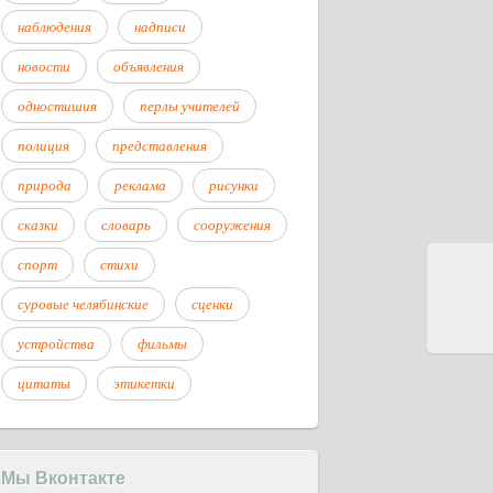
наблюдения
надписи
новости
объявления
одностишия
перлы учителей
полиция
представления
природа
реклама
рисунки
сказки
словарь
сооружения
спорт
стихи
суровые челябинские
сценки
устройства
фильмы
цитаты
этикетки
Мы Вконтакте