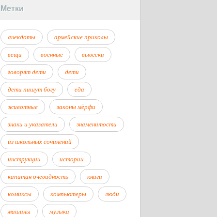
Метки
анекдоты
армейские приколы
вещи
военные
вывески
говорят дети
дети
дети пишут богу
еда
животные
законы мёрфи
знаки и указатели
знаменитости
из школьных сочинений
инструкции
истории
капитан очевидность
книги
комиксы
компьютеры
люди
машины
музыка