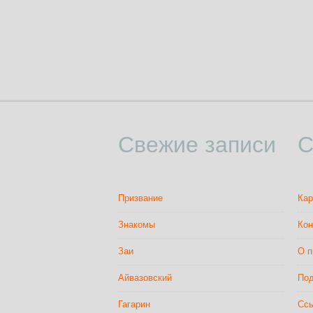
Свежие записи
С
Призвание
Кар
Знакомы
Кон
Заи
О п
Айвазовский
Под
Гагарин
Сс