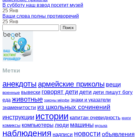
В субботу наш взвод посетит музей
25 Янв
Ваши слова полны противоречий
25 Янв
Метки
анекдоты
армейские приколы
вещи
говорят дети
дети
вывески
дети пишут богу
военные
животные
еда
знаки и указатели
законы мёрфи
из школьных сочинений
знаменитости
истории
инструкции
капитан очевидность
книги
машины
компьютеры
люди
комиксы
музыка
наблюдения
новости
объявления
надписи