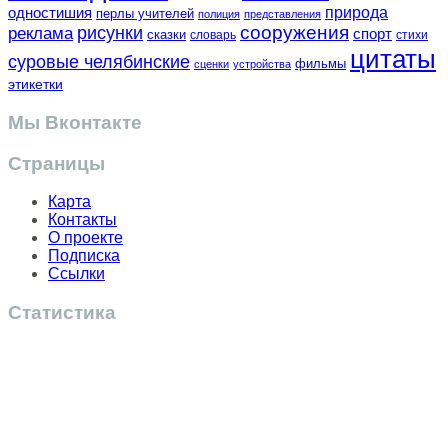
одностишия
природа
перлы учителей
полиция
представления
сооружения
рисунки
реклама
спорт
сказки
словарь
стихи
цитаты
суровые челябинские
фильмы
сценки
устройства
этикетки
Мы Вконтакте
Страницы
Карта
Контакты
О проекте
Подписка
Ссылки
Статистика