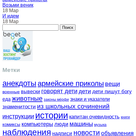
Возьми веник
18 Мар
И идем
18 Мар
Метки
анекдоты
армейские приколы
вещи
говорят дети
дети
вывески
дети пишут богу
военные
животные
еда
знаки и указатели
законы мёрфи
из школьных сочинений
знаменитости
истории
инструкции
капитан очевидность
книги
машины
компьютеры
люди
комиксы
музыка
наблюдения
новости
объявления
надписи