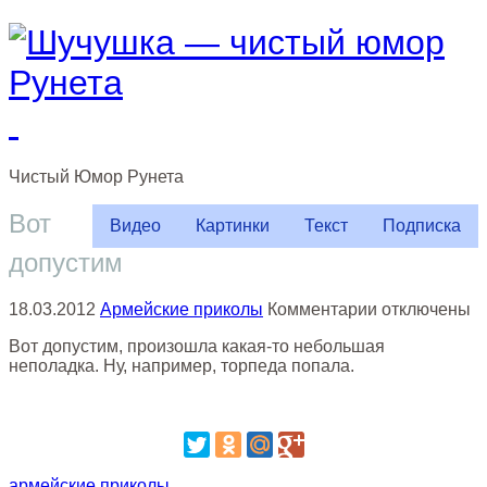
Чистый
Юмор
Рунета
Вот
Видео
Картинки
Текст
Подписка
допустим
к
18.03.2012
Армейские приколы
Комментарии
отключены
записи
Вот допустим, произошла какая-то небольшая
Вот
неполадка. Ну, например, торпеда попала.
допустим
армейские приколы