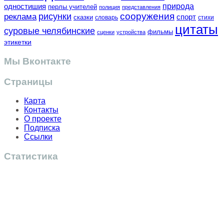
одностишия
природа
перлы учителей
полиция
представления
сооружения
рисунки
реклама
спорт
сказки
словарь
стихи
цитаты
суровые челябинские
фильмы
сценки
устройства
этикетки
Мы Вконтакте
Страницы
Карта
Контакты
О проекте
Подписка
Ссылки
Статистика