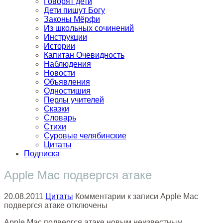
Говорят дети
Дети пишут Богу
Законы Мёрфи
Из школьных сочинений
Инструкции
Истории
Капитан Очевидность
Наблюдения
Новости
Объявления
Одностишия
Перлы учителей
Сказки
Словарь
Стихи
Суровые челябинские
Цитаты
Подписка
Apple Mac подвергся атаке
20.08.2011
Цитаты
Комментарии
к записи Apple Mac
подвергся атаке
отключены
Apple Mac подвергся атаке новым неизвестным