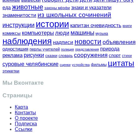
военные
животные
еда
знаки и указатели
законы мёрфи
из школьных сочинений
знаменитости
истории
инструкции
капитан очевидность
книги
машины
компьютеры
люди
комиксы
музыка
наблюдения
новости
объявления
надписи
одностишия
природа
перлы учителей
полиция
представления
сооружения
рисунки
реклама
спорт
сказки
словарь
стихи
цитаты
суровые челябинские
фильмы
сценки
устройства
этикетки
Мы Вконтакте
Страницы
Карта
Контакты
О проекте
Подписка
Ссылки