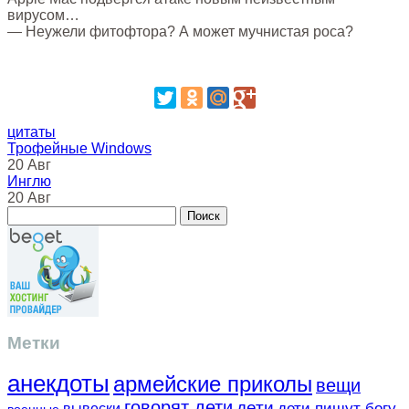
вирусом…
— Неужели фитофтора? А может мучнистая роса?
цитаты
Трофейные Windows
20 Авг
Инглю
20 Авг
Метки
анекдоты
армейские приколы
вещи
говорят дети
дети
вывески
дети пишут богу