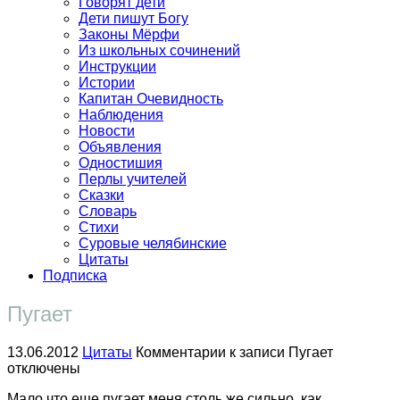
Говорят дети
Дети пишут Богу
Законы Мёрфи
Из школьных сочинений
Инструкции
Истории
Капитан Очевидность
Наблюдения
Новости
Объявления
Одностишия
Перлы учителей
Сказки
Словарь
Стихи
Суровые челябинские
Цитаты
Подписка
Пугает
13.06.2012
Цитаты
Комментарии
к записи Пугает
отключены
Мало что еще пугает меня столь же сильно, как