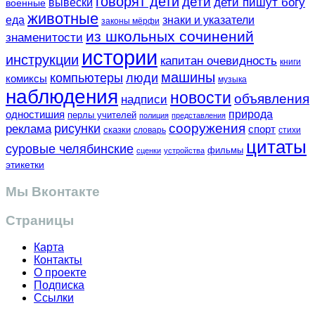
говорят дети
дети
вывески
дети пишут богу
военные
животные
еда
знаки и указатели
законы мёрфи
из школьных сочинений
знаменитости
истории
инструкции
капитан очевидность
книги
машины
компьютеры
люди
комиксы
музыка
наблюдения
новости
объявления
надписи
одностишия
природа
перлы учителей
полиция
представления
сооружения
рисунки
реклама
спорт
сказки
словарь
стихи
цитаты
суровые челябинские
фильмы
сценки
устройства
этикетки
Мы Вконтакте
Страницы
Карта
Контакты
О проекте
Подписка
Ссылки