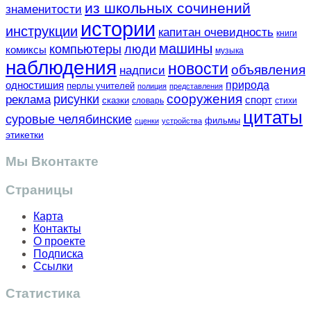
из школьных сочинений
знаменитости
истории
инструкции
капитан очевидность
книги
машины
компьютеры
люди
комиксы
музыка
наблюдения
новости
объявления
надписи
одностишия
природа
перлы учителей
полиция
представления
сооружения
рисунки
реклама
спорт
сказки
словарь
стихи
цитаты
суровые челябинские
фильмы
сценки
устройства
этикетки
Мы Вконтакте
Страницы
Карта
Контакты
О проекте
Подписка
Ссылки
Статистика