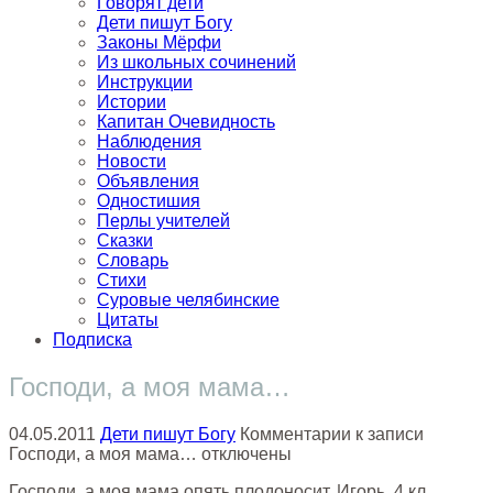
Говорят дети
Дети пишут Богу
Законы Мёрфи
Из школьных сочинений
Инструкции
Истории
Капитан Очевидность
Наблюдения
Новости
Объявления
Одностишия
Перлы учителей
Сказки
Словарь
Стихи
Суровые челябинские
Цитаты
Подписка
Господи, а моя мама…
04.05.2011
Дети пишут Богу
Комментарии
к записи
Господи, а моя мама…
отключены
Господи, а моя мама опять плодоносит. Игорь, 4 кл.