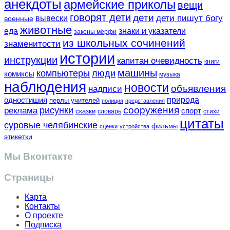
анекдоты
армейские приколы
вещи
говорят дети
дети
вывески
дети пишут богу
военные
животные
еда
знаки и указатели
законы мёрфи
из школьных сочинений
знаменитости
истории
инструкции
капитан очевидность
книги
машины
компьютеры
люди
комиксы
музыка
наблюдения
новости
объявления
надписи
одностишия
природа
перлы учителей
полиция
представления
сооружения
рисунки
реклама
спорт
сказки
словарь
стихи
цитаты
суровые челябинские
фильмы
сценки
устройства
этикетки
Мы Вконтакте
Страницы
Карта
Контакты
О проекте
Подписка