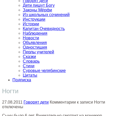
Говорят дети
Дети пишут Богу
Законы Мёрфи
Из школьных сочинений
Инструкции
Истории
Капитан Очевидность
Наблюдения
Новости
Объявления
Одностишия
Перлы учителей
Сказки
Словарь
Стихи
Суровые челябинские
Цитаты
Подписка
Ногти
27.08.2011
Говорят дети
Комментарии
к записи Ногти
отключены
Сыну было 6 лет. Внимательно смотрит на маникюр