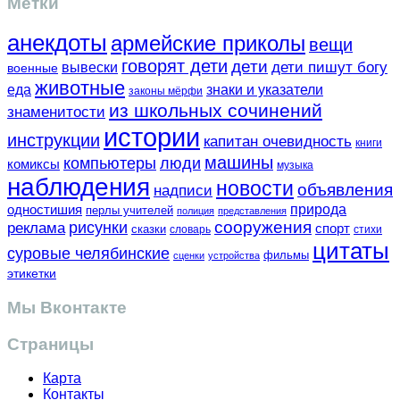
Метки
анекдоты
армейские приколы
вещи
говорят дети
дети
вывески
дети пишут богу
военные
животные
еда
знаки и указатели
законы мёрфи
из школьных сочинений
знаменитости
истории
инструкции
капитан очевидность
книги
машины
компьютеры
люди
комиксы
музыка
наблюдения
новости
объявления
надписи
одностишия
природа
перлы учителей
полиция
представления
сооружения
рисунки
реклама
спорт
сказки
словарь
стихи
цитаты
суровые челябинские
фильмы
сценки
устройства
этикетки
Мы Вконтакте
Страницы
Карта
Контакты