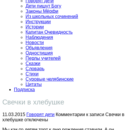
Говорят дети
Дети пишут Богу
Законы Мёрфи
Из школьных сочинений
Инструкции
Истории
Капитан Очевидность
Наблюдения
Новости
Объявления
Одностишия
Перлы учителей
Сказки
Словарь
Стихи
Суровые челябинские
Цитаты
Подписка
Свечки в хлебушке
11.03.2015
Говорят дети
Комментарии
к записи Свечки в
хлебушке
отключены
Мы как-то детям торт к дню рождения ставили. А он