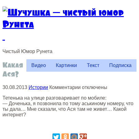
Чистый
Юмор
Рунета
Какая
Видео
Картинки
Текст
Подписка
Ася?
к
30.08.2013
Истории
Комментарии
отключены
записи
Тетенька на улице разговаривает по мобиле:
Какая
— Доченька, я позвонила по тому аськиному номеру, что
Ася?
ты дала… Мне сказали, что Ася там не живет… Какой
интернет?