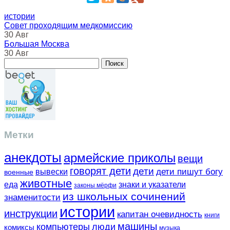
истории
Совет проходящим медкомиссию
30 Авг
Большая Москва
30 Авг
Метки
анекдоты
армейские приколы
вещи
говорят дети
дети
вывески
дети пишут богу
военные
животные
еда
знаки и указатели
законы мёрфи
из школьных сочинений
знаменитости
истории
инструкции
капитан очевидность
книги
машины
компьютеры
люди
комиксы
музыка