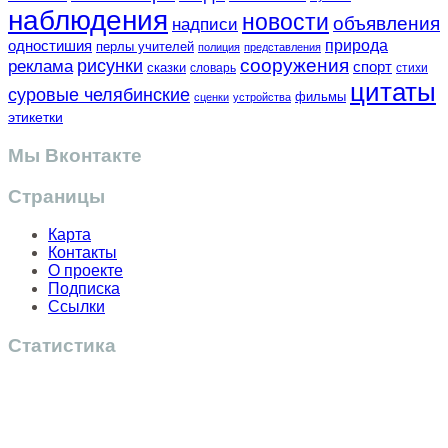
наблюдения
новости
объявления
надписи
одностишия
природа
перлы учителей
полиция
представления
сооружения
рисунки
реклама
спорт
сказки
словарь
стихи
цитаты
суровые челябинские
фильмы
сценки
устройства
этикетки
Мы Вконтакте
Страницы
Карта
Контакты
О проекте
Подписка
Ссылки
Статистика