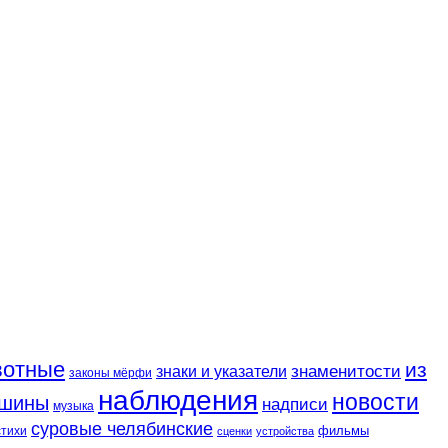
вотные
из
знаменитости
знаки и указатели
законы мёрфи
наблюдения
новости
шины
надписи
музыка
суровые челябинские
фильмы
стихи
сценки
устройства