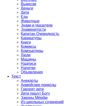
Вывески
Деньги
Дети
Еда
Животные
Знаки и указатели
Знаменитости
Капитан Очевидность
Карикатуры
Книги
Комиксы
Компьютеры
Люди
Машины
Надписи
Напитки
Объявления
Текст
Анекдоты
Армейские приколы
Говорят дети
Дети пишут Богу
Законы Мёрфи
Из школьных сочинений