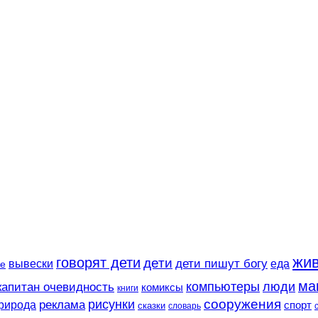
жи
говорят дети
дети
вывески
дети пишут богу
еда
е
ма
компьютеры
люди
капитан очевидность
комиксы
книги
сооружения
рисунки
реклама
рирода
спорт
сказки
словарь