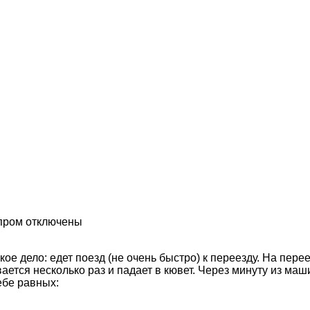
пром
отключены
ое дело: едет поезд (не очень быстро) к переезду. На пере
ивается несколько раз и падает в кювет. Через минуту из м
ебе равных: