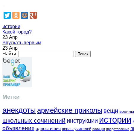
истории
Какой город?
23 Апр
Впускать первым
23 Апр
Найти:
Метки
анекдоты
армейские приколы
вещи
военны
истории
школьных сочинений
инструкции
объявления
одностишия
п
перлы учителей
полиция
представления