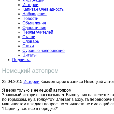
Инструкции
Истории
Капитан Очевидность
Наблюдения
Новости
Объявления
Одностишия
Перлы учителей
Сказки
Словарь
Стихи
Суровые челябинские
Цитаты
Подписка
Немецкий автопром
23.04.2015
Истории
Комментарии
к записи Немецкий авто
Я верю только в немецкий автопром.
Знакомый историю рассказывал. Было у них на железке так
по тормозам, ну а толку-то? Влетает в бэху, та переворач
машинистам и задает вопрос, по эпичности не имеющий с
“Парни, у вас все в порядке?”