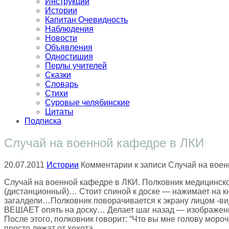
Инструкции
Истории
Капитан Очевидность
Наблюдения
Новости
Объявления
Одностишия
Перлы учителей
Сказки
Словарь
Стихи
Суровые челябинские
Цитаты
Подписка
Случай на военной кафедре в ЛКИ
20.07.2011
Истории
Комментарии
к записи Случай на вое
Случай на военной кафедре в ЛКИ. Полковник медицинско
(дистанционный)… Стоит спиной к доске — нажимает на к
загалдели…Полковник поворачивается к экрану лицом -в
ВЕШАЕТ опять на доску… Делает шаг назад — изображение 
После этого, полковник говорит: “Что вы мне голову моро
просто лежат от хохота…