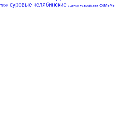
суровые челябинские
фильмы
стихи
сценки
устройства