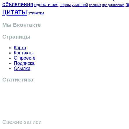
объявления
одностишия
п
перлы учителей
полиция
представления
цитаты
этикетки
Мы Вконтакте
Страницы
Карта
Контакты
О проекте
Подписка
Ссылки
Статистика
Свежие записи