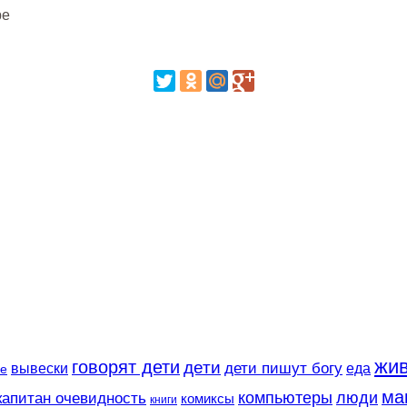
ре
жи
говорят дети
дети
вывески
дети пишут богу
еда
е
ма
компьютеры
люди
капитан очевидность
комиксы
книги