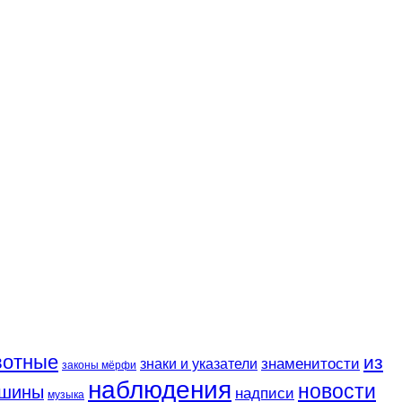
вотные
из
знаменитости
знаки и указатели
законы мёрфи
наблюдения
новости
шины
надписи
музыка