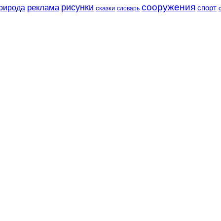
сооружения
рисунки
реклама
рирода
спорт
сказки
словарь