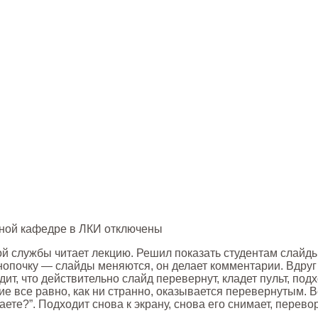
нной кафедре в ЛКИ
отключены
й службы читает лекцию. Решил показать студентам слайды
нопочку — слайды меняются, он делает комментарии. Вдру
идит, что действительно слайд перевернут, кладет пульт
все равно, как ни странно, оказывается перевернутым. Все
чаете?”. Подходит снова к экрану, снова его снимает, пере