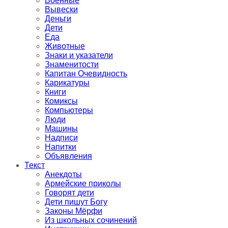
Военные
Вывески
Деньги
Дети
Еда
Животные
Знаки и указатели
Знаменитости
Капитан Очевидность
Карикатуры
Книги
Комиксы
Компьютеры
Люди
Машины
Надписи
Напитки
Объявления
Текст
Анекдоты
Армейские приколы
Говорят дети
Дети пишут Богу
Законы Мёрфи
Из школьных сочинений