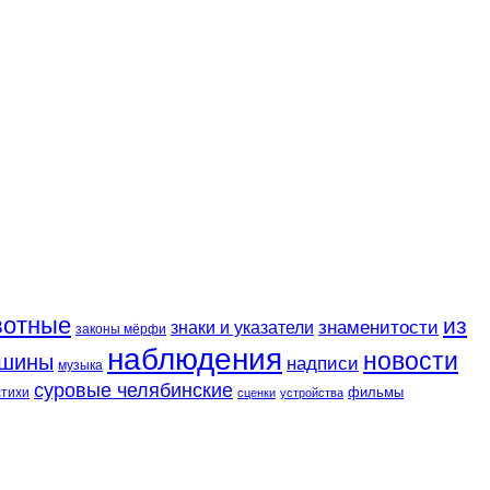
вотные
из
знаменитости
знаки и указатели
законы мёрфи
наблюдения
новости
шины
надписи
музыка
суровые челябинские
фильмы
стихи
сценки
устройства