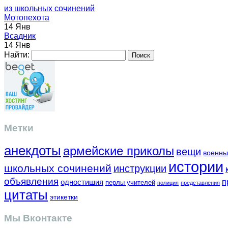
из школьных сочинений
Мотопехота
14 Янв
Всадник
14 Янв
Найти:
Метки
анекдоты
армейские приколы
вещи
военны
истории
школьных сочинений
инструкции
объявления
одностишия
п
перлы учителей
полиция
представления
цитаты
этикетки
Мы Вконтакте