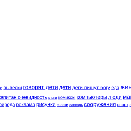
жи
говорят дети
дети
вывески
дети пишут богу
еда
е
ма
компьютеры
люди
капитан очевидность
комиксы
книги
сооружения
рисунки
реклама
рирода
спорт
сказки
словарь