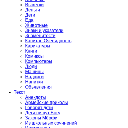
Вывески
Деньги
Дети
Еда
Животные
Знаки и указатели
Знаменитости
Капитан Очевидность
Карикатуры
Книги
Комиксы
Компьютеры
Люди
Машины
Надписи
Напитки
Объявления
Текст
Анекдоты
Армейские приколы
Говорят дети
Дети пишут Богу
Законы Мёрфи
Из школьных сочинений