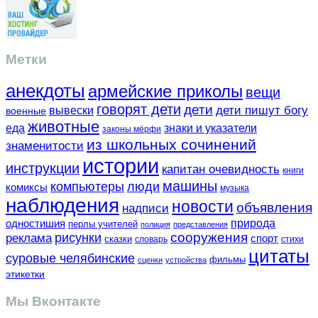
Метки
анекдоты
армейские приколы
вещи
говорят дети
дети
вывески
дети пишут богу
военные
животные
еда
знаки и указатели
законы мёрфи
из школьных сочинений
знаменитости
истории
инструкции
капитан очевидность
книги
машины
компьютеры
люди
комиксы
музыка
наблюдения
новости
объявления
надписи
одностишия
природа
перлы учителей
полиция
представления
сооружения
рисунки
реклама
спорт
сказки
словарь
стихи
цитаты
суровые челябинские
фильмы
сценки
устройства
этикетки
Мы Вконтакте