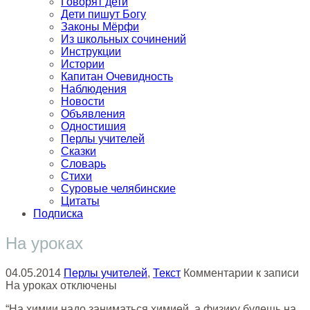
Говорят дети
Дети пишут Богу
Законы Мёрфи
Из школьных сочинений
Инструкции
Истории
Капитан Очевидность
Наблюдения
Новости
Объявления
Одностишия
Перлы учителей
Сказки
Словарь
Стихи
Суровые челябинские
Цитаты
Подписка
На уроках
04.05.2014
Перлы учителей
,
Текст
Комментарии
к записи
На уроках
отключены
“На химии надо заниматься химией, а физику будешь на