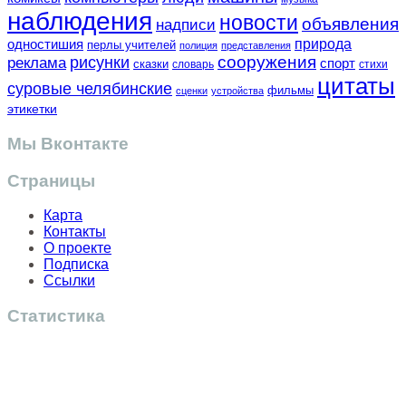
наблюдения
новости
объявления
надписи
одностишия
природа
перлы учителей
полиция
представления
сооружения
рисунки
реклама
спорт
сказки
словарь
стихи
цитаты
суровые челябинские
фильмы
сценки
устройства
этикетки
Мы Вконтакте
Страницы
Карта
Контакты
О проекте
Подписка
Ссылки
Статистика