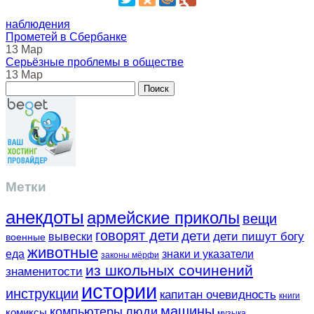
наблюдения
Прометей в Сбербанке
13 Мар
Серьёзные проблемы в обществе
13 Мар
Метки
анекдоты
армейские приколы
вещи
говорят дети
дети
вывески
дети пишут богу
военные
животные
еда
знаки и указатели
законы мёрфи
из школьных сочинений
знаменитости
истории
инструкции
капитан очевидность
книги
машины
компьютеры
люди
комиксы
музыка