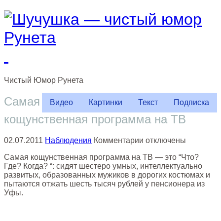
Чистый
Юмор
Рунета
Самая
Видео
Картинки
Текст
Подписка
кощунственная программа на ТВ
к
02.07.2011
Наблюдения
Комментарии
отключены
записи
Самая кощунственная программа на ТВ — это “Что?
Самая
Где? Когда? “: сидят шестеро умных, интеллектуально
кощунственная
развитых, образованных мужиков в дорогих костюмах и
программа
пытаются отжать шесть тысяч рублей у пенсионера из
на
Уфы.
ТВ