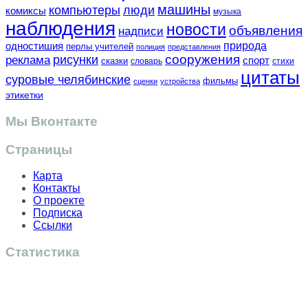
машины
компьютеры
люди
комиксы
музыка
наблюдения
новости
объявления
надписи
одностишия
природа
перлы учителей
полиция
представления
сооружения
рисунки
реклама
спорт
сказки
словарь
стихи
цитаты
суровые челябинские
фильмы
сценки
устройства
этикетки
Мы Вконтакте
Страницы
Карта
Контакты
О проекте
Подписка
Ссылки
Статистика