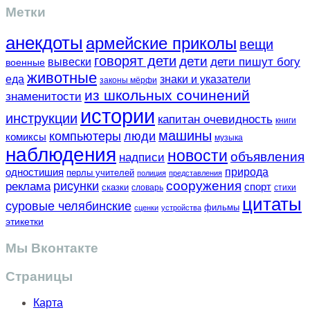
Метки
анекдоты
армейские приколы
вещи
говорят дети
дети
вывески
дети пишут богу
военные
животные
еда
знаки и указатели
законы мёрфи
из школьных сочинений
знаменитости
истории
инструкции
капитан очевидность
книги
машины
компьютеры
люди
комиксы
музыка
наблюдения
новости
объявления
надписи
одностишия
природа
перлы учителей
полиция
представления
сооружения
рисунки
реклама
спорт
сказки
словарь
стихи
цитаты
суровые челябинские
фильмы
сценки
устройства
этикетки
Мы Вконтакте
Страницы
Карта