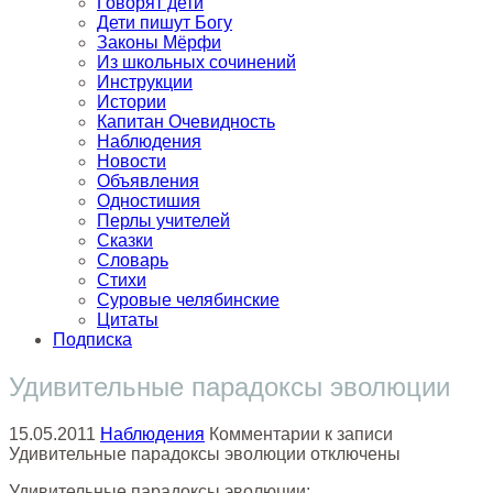
Говорят дети
Дети пишут Богу
Законы Мёрфи
Из школьных сочинений
Инструкции
Истории
Капитан Очевидность
Наблюдения
Новости
Объявления
Одностишия
Перлы учителей
Сказки
Словарь
Стихи
Суровые челябинские
Цитаты
Подписка
Удивительные парадоксы эволюции
15.05.2011
Наблюдения
Комментарии
к записи
Удивительные парадоксы эволюции
отключены
Удивительные парадоксы эволюции: