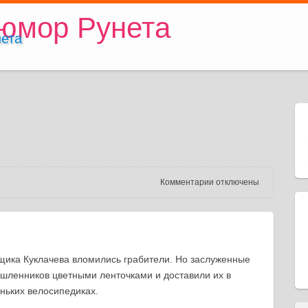
ета
к записи Гриша и Миша
Комментарии
отключены
вщика Куклачева вломились грабители. Но заслуженные
шленников цветными ленточками и доставили их в
ньких велосипедиках.