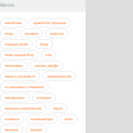
Метки
анекдоты
армейские приколы
вещи
военные
вывески
говорят дети
дети
дети пишут богу
еда
животные
законы мёрфи
знаки и указатели
знаменитости
из школьных сочинений
инструкции
истории
капитан очевидность
книги
комиксы
компьютеры
люди
машины
музыка