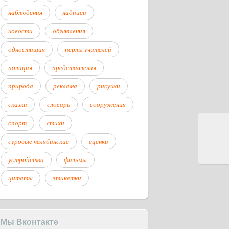
наблюдения
надписи
новости
объявления
одностишия
перлы учителей
полиция
представления
природа
реклама
рисунки
сказки
словарь
сооружения
спорт
стихи
суровые челябинские
сценки
устройства
фильмы
цитаты
этикетки
Мы Вконтакте