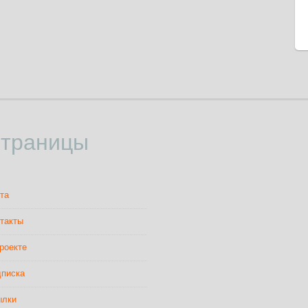
траницы
та
такты
роекте
писка
ылки