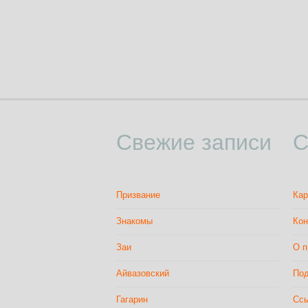
Свежие записи
С
Призвание
Кар
Знакомы
Кон
Заи
О п
Айвазовский
Под
Гагарин
Сс