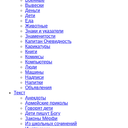
Военные
Вывески
Деньги
Дети
Еда
Животные
Знаки и указатели
Знаменитости
Капитан Очевидность
Карикатуры
Книги
Комиксы
Компьютеры
Люди
Машины
Надписи
Напитки
Объявления
Текст
Анекдоты
Армейские приколы
Говорят дети
Дети пишут Богу
Законы Мёрфи
Из школьных сочинений