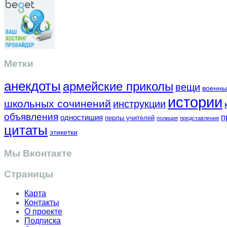
Метки
анекдоты
армейские приколы
вещи
военны
истории
школьных сочинений
инструкции
объявления
одностишия
п
перлы учителей
полиция
представления
цитаты
этикетки
Мы Вконтакте
Страницы
Карта
Контакты
О проекте
Подписка