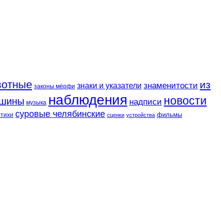
вотные
из
знаменитости
знаки и указатели
законы мёрфи
наблюдения
новости
шины
надписи
музыка
суровые челябинские
фильмы
стихи
сценки
устройства