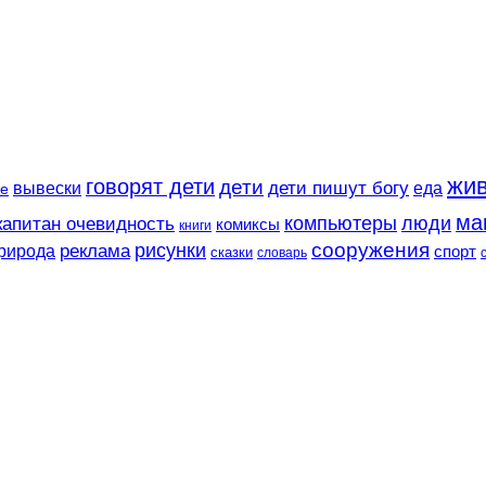
жи
говорят дети
дети
вывески
дети пишут богу
еда
е
ма
компьютеры
люди
капитан очевидность
комиксы
книги
сооружения
рисунки
реклама
рирода
спорт
сказки
словарь