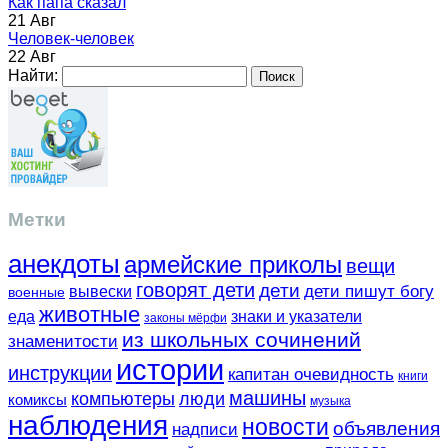
Как папа сказал
21 Авг
Человек-человек
22 Авг
Найти:
Метки
анекдоты
армейские приколы
вещи
говорят дети
дети
вывески
дети пишут богу
военные
животные
еда
знаки и указатели
законы мёрфи
из школьных сочинений
знаменитости
истории
инструкции
капитан очевидность
книги
машины
компьютеры
люди
комиксы
музыка
наблюдения
новости
объявления
надписи