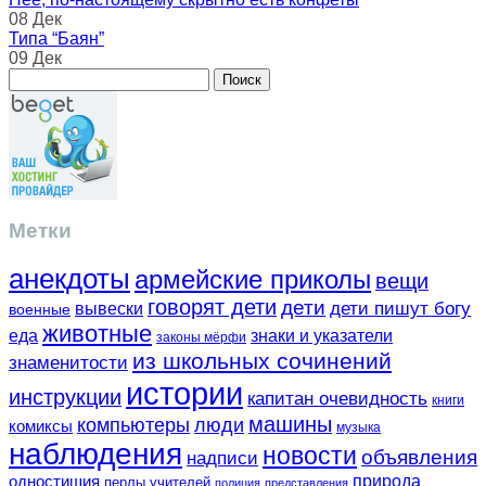
08 Дек
Типа “Баян”
09 Дек
Метки
анекдоты
армейские приколы
вещи
говорят дети
дети
вывески
дети пишут богу
военные
животные
еда
знаки и указатели
законы мёрфи
из школьных сочинений
знаменитости
истории
инструкции
капитан очевидность
книги
машины
компьютеры
люди
комиксы
музыка
наблюдения
новости
объявления
надписи
одностишия
природа
перлы учителей
полиция
представления