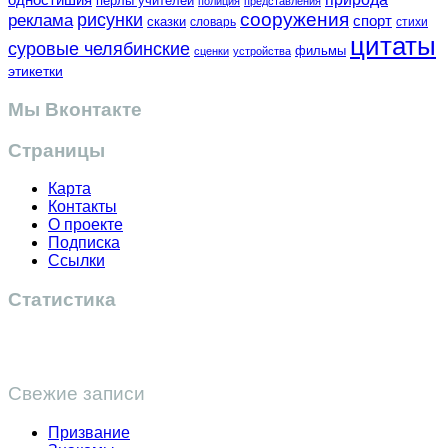
перлы учителей
полиция
представления
сооружения
рисунки
реклама
спорт
сказки
словарь
стихи
цитаты
суровые челябинские
фильмы
сценки
устройства
этикетки
Мы Вконтакте
Страницы
Карта
Контакты
О проекте
Подписка
Ссылки
Статистика
Свежие записи
Призвание