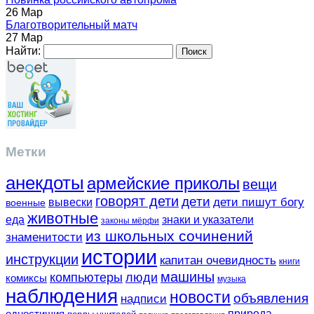
26 Мар
Благотворительный матч
27 Мар
Найти:
Метки
анекдоты
армейские приколы
вещи
говорят дети
дети
вывески
дети пишут богу
военные
животные
еда
знаки и указатели
законы мёрфи
из школьных сочинений
знаменитости
истории
инструкции
капитан очевидность
книги
машины
компьютеры
люди
комиксы
музыка
наблюдения
новости
объявления
надписи
одностишия
природа