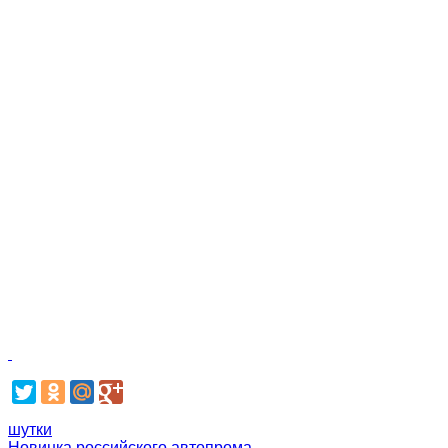
шутки
Новинка российского автопрома